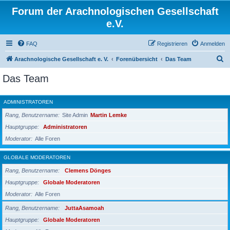
Forum der Arachnologischen Gesellschaft
e.V.
FAQ
Registrieren
Anmelden
S
Arachnologische Gesellschaft e. V.
Forenübersicht
Das Team
u
Das Team
c
h
ADMINISTRATOREN
e
Rang, Benutzername
Site Admin
Martin Lemke
Hauptgruppe
Administratoren
Moderator
Alle Foren
GLOBALE MODERATOREN
Rang, Benutzername
Clemens Dönges
Hauptgruppe
Globale Moderatoren
Moderator
Alle Foren
Rang, Benutzername
JuttaAsamoah
Hauptgruppe
Globale Moderatoren