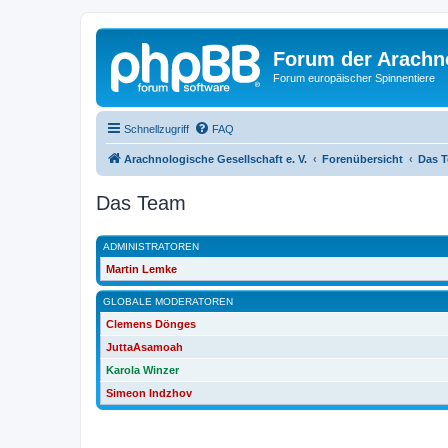
Forum der Arachno
Forum europäischer Spinnentiere
Schnellzugriff
FAQ
Arachnologische Gesellschaft e. V.
Forenübersicht
Das 
Das Team
ADMINISTRATOREN
Martin Lemke
GLOBALE MODERATOREN
Clemens Dönges
JuttaAsamoah
Karola Winzer
Simeon Indzhov