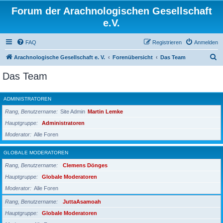
Forum der Arachnologischen Gesellschaft
e.V.
FAQ
Registrieren
Anmelden
S
Arachnologische Gesellschaft e. V.
Forenübersicht
Das Team
u
Das Team
c
h
ADMINISTRATOREN
e
Rang, Benutzername
Site Admin
Martin Lemke
Hauptgruppe
Administratoren
Moderator
Alle Foren
GLOBALE MODERATOREN
Rang, Benutzername
Clemens Dönges
Hauptgruppe
Globale Moderatoren
Moderator
Alle Foren
Rang, Benutzername
JuttaAsamoah
Hauptgruppe
Globale Moderatoren