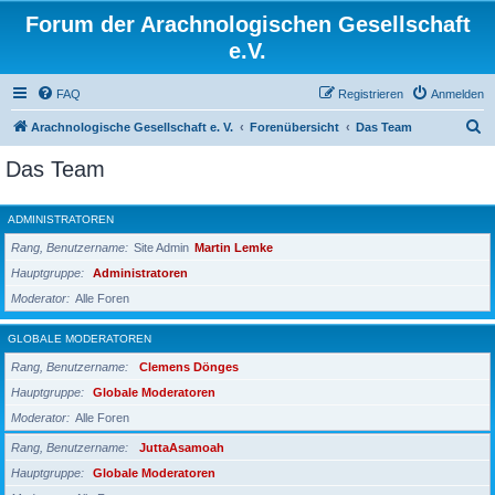
Forum der Arachnologischen Gesellschaft
e.V.
FAQ
Registrieren
Anmelden
S
Arachnologische Gesellschaft e. V.
Forenübersicht
Das Team
u
Das Team
c
h
ADMINISTRATOREN
e
Rang, Benutzername
Site Admin
Martin Lemke
Hauptgruppe
Administratoren
Moderator
Alle Foren
GLOBALE MODERATOREN
Rang, Benutzername
Clemens Dönges
Hauptgruppe
Globale Moderatoren
Moderator
Alle Foren
Rang, Benutzername
JuttaAsamoah
Hauptgruppe
Globale Moderatoren