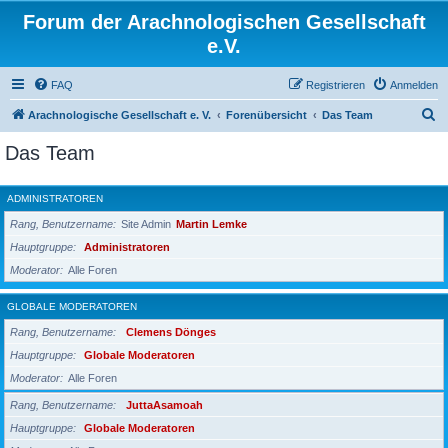
Forum der Arachnologischen Gesellschaft
e.V.
FAQ
Registrieren
Anmelden
S
Arachnologische Gesellschaft e. V.
Forenübersicht
Das Team
u
Das Team
c
h
ADMINISTRATOREN
e
Rang, Benutzername
Site Admin
Martin Lemke
Hauptgruppe
Administratoren
Moderator
Alle Foren
GLOBALE MODERATOREN
Rang, Benutzername
Clemens Dönges
Hauptgruppe
Globale Moderatoren
Moderator
Alle Foren
Rang, Benutzername
JuttaAsamoah
Hauptgruppe
Globale Moderatoren