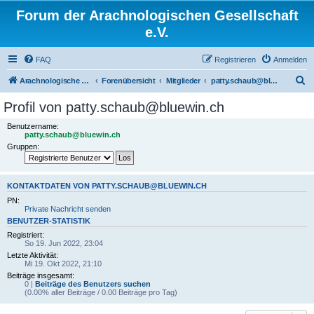
Forum der Arachnologischen Gesellschaft
e.V.
FAQ
Registrieren
Anmelden
S
Arachnologische Gesellschaft e. V.
Forenübersicht
Mitglieder
patty.schaub@bluewin.ch
u
Profil von patty.schaub@bluewin.ch
c
Benutzername:
h
patty.schaub@bluewin.ch
Gruppen:
e
KONTAKTDATEN VON PATTY.SCHAUB@BLUEWIN.CH
PN:
Private Nachricht senden
BENUTZER-STATISTIK
Registriert:
So 19. Jun 2022, 23:04
Letzte Aktivität:
Mi 19. Okt 2022, 21:10
Beiträge insgesamt:
0 |
Beiträge des Benutzers suchen
(0.00% aller Beiträge / 0.00 Beiträge pro Tag)