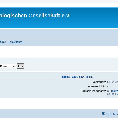
logischen Gesellschaft e.V.
ieder
alexkautt
BENUTZER-STATISTIK
Registriert:
Di 22. A
Letzte Aktivität:
-
Beiträge insgesamt:
0 |
Beit
(0.00% a
Das Tea