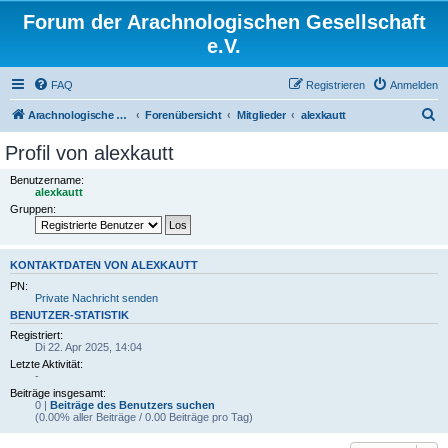
Forum der Arachnologischen Gesellschaft
e.V.
FAQ
Registrieren
Anmelden
S
Arachnologische Gesellschaft e. V.
Forenübersicht
Mitglieder
alexkautt
u
Profil von alexkautt
c
Benutzername:
h
alexkautt
Gruppen:
e
KONTAKTDATEN VON ALEXKAUTT
PN:
Private Nachricht senden
BENUTZER-STATISTIK
Registriert:
Di 22. Apr 2025, 14:04
Letzte Aktivität:
-
Beiträge insgesamt:
0 |
Beiträge des Benutzers suchen
(0.00% aller Beiträge / 0.00 Beiträge pro Tag)