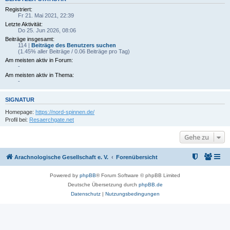
Registriert:
Fr 21. Mai 2021, 22:39
Letzte Aktivität:
Do 25. Jun 2026, 08:06
Beiträge insgesamt:
114 |
Beiträge des Benutzers suchen
(1.45% aller Beiträge / 0.06 Beiträge pro Tag)
Am meisten aktiv in Forum:
-
Am meisten aktiv in Thema:
-
SIGNATUR
Homepage:
https://nord-spinnen.de/
Profil bei:
Resaerchgate.net
Gehe zu
Arachnologische Gesellschaft e. V.
Forenübersicht
Powered by
phpBB
® Forum Software © phpBB Limited
Deutsche Übersetzung durch
phpBB.de
Datenschutz
|
Nutzungsbedingungen