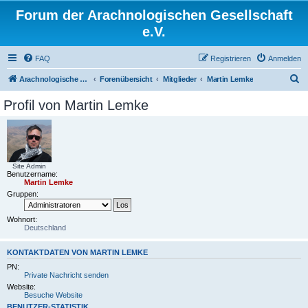
Forum der Arachnologischen Gesellschaft
e.V.
FAQ
Registrieren
Anmelden
S
Arachnologische Gesellschaft e. V.
Forenübersicht
Mitglieder
Martin Lemke
u
Profil von Martin Lemke
c
h
e
Site Admin
Benutzername:
Martin Lemke
Gruppen:
Wohnort:
Deutschland
KONTAKTDATEN VON MARTIN LEMKE
PN:
Private Nachricht senden
Website:
Besuche Website
BENUTZER-STATISTIK