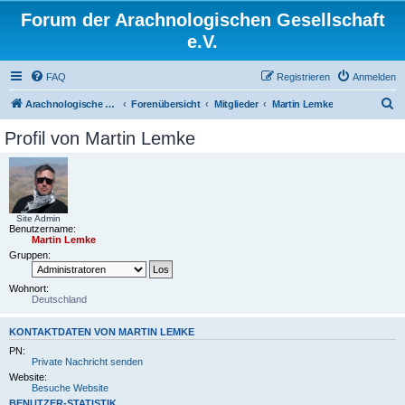
Forum der Arachnologischen Gesellschaft
e.V.
FAQ
Registrieren
Anmelden
S
Arachnologische Gesellschaft e. V.
Forenübersicht
Mitglieder
Martin Lemke
u
Profil von Martin Lemke
c
h
e
Site Admin
Benutzername:
Martin Lemke
Gruppen:
Wohnort:
Deutschland
KONTAKTDATEN VON MARTIN LEMKE
PN:
Private Nachricht senden
Website:
Besuche Website
BENUTZER-STATISTIK