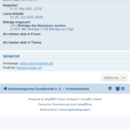
Registriert:
Fr 21. Mai 2021, 22:39
Letzte Aktivität:
Do 25. Jun 2026, 08:06
Beiträge insgesamt:
114 |
Beiträge des Benutzers suchen
(1.45% aller Beiträge / 0.06 Beiträge pro Tag)
Am meisten aktiv in Forum:
-
Am meisten aktiv in Thema:
-
SIGNATUR
Homepage:
https://nord-spinnen.de/
Profil bei:
Resaerchgate.net
Gehe zu
Arachnologische Gesellschaft e. V.
Forenübersicht
Powered by
phpBB
® Forum Software © phpBB Limited
Deutsche Übersetzung durch
phpBB.de
Datenschutz
|
Nutzungsbedingungen