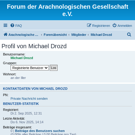
Forum der Arachnologischen Gesellschaft
e.V.
FAQ
Registrieren
Anmelden
S
Arachnologische Gesellschaft e. V.
Forenübersicht
Mitglieder
Michael Drozd
u
Profil von Michael Drozd
c
Benutzername:
h
Michael Drozd
Gruppen:
e
Wohnort:
an der Iller
KONTAKTDATEN VON MICHAEL DROZD
PN:
Private Nachricht senden
BENUTZER-STATISTIK
Registriert:
Di 2. Sep 2025, 12:31
Letzte Aktivität:
Do 6. Nov 2025, 14:14
Beiträge insgesamt:
0 |
Beiträge des Benutzers suchen
(0.00% aller Beiträge / 0.00 Beiträge pro Tag)