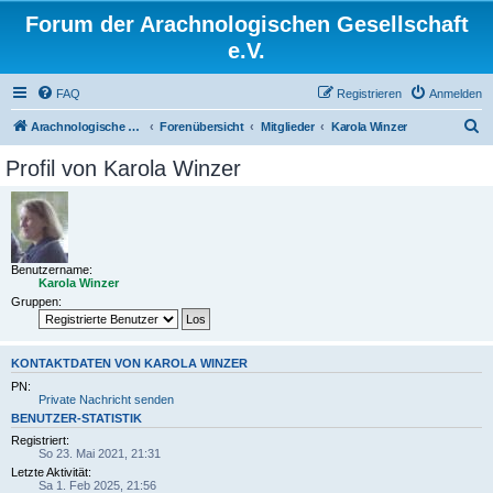
Forum der Arachnologischen Gesellschaft
e.V.
FAQ
Registrieren
Anmelden
S
Arachnologische Gesellschaft e. V.
Forenübersicht
Mitglieder
Karola Winzer
u
Profil von Karola Winzer
c
h
e
Benutzername:
Karola Winzer
Gruppen:
KONTAKTDATEN VON KAROLA WINZER
PN:
Private Nachricht senden
BENUTZER-STATISTIK
Registriert:
So 23. Mai 2021, 21:31
Letzte Aktivität:
Sa 1. Feb 2025, 21:56