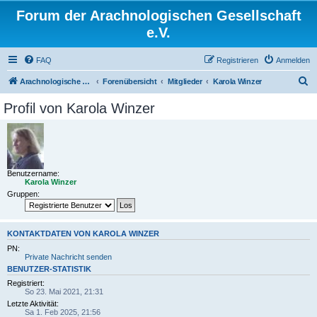
Forum der Arachnologischen Gesellschaft
e.V.
FAQ
Registrieren
Anmelden
S
Arachnologische Gesellschaft e. V.
Forenübersicht
Mitglieder
Karola Winzer
u
Profil von Karola Winzer
c
h
e
Benutzername:
Karola Winzer
Gruppen:
KONTAKTDATEN VON KAROLA WINZER
PN:
Private Nachricht senden
BENUTZER-STATISTIK
Registriert:
So 23. Mai 2021, 21:31
Letzte Aktivität:
Sa 1. Feb 2025, 21:56