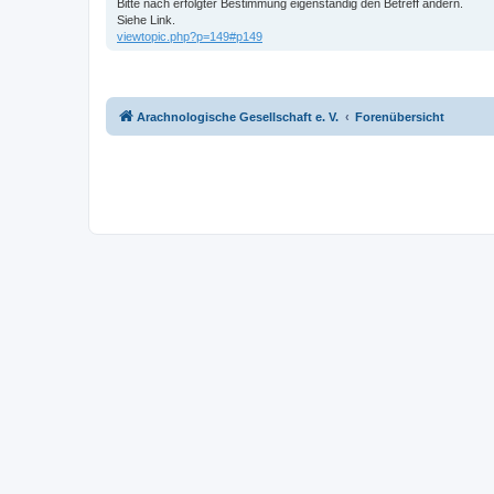
Bitte nach erfolgter Bestimmung eigenständig den Betreff ändern.
Siehe Link.
viewtopic.php?p=149#p149
Arachnologische Gesellschaft e. V.
Forenübersicht