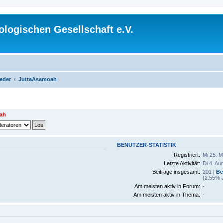
logischen Gesellschaft e.V.
ieder
JuttaAsamoah
ah
BENUTZER-STATISTIK
Registriert:
Mi 25. M
Letzte Aktivität:
Di 4. Au
Beiträge insgesamt:
201 |
Be
(2.55% a
Am meisten aktiv in Forum:
-
Am meisten aktiv in Thema:
-