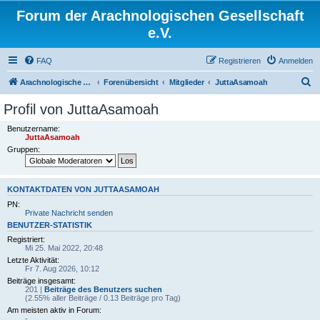
Forum der Arachnologischen Gesellschaft
e.V.
FAQ
Registrieren
Anmelden
S
Arachnologische Gesellschaft e. V.
Forenübersicht
Mitglieder
JuttaAsamoah
u
Profil von JuttaAsamoah
c
Benutzername:
h
JuttaAsamoah
Gruppen:
e
KONTAKTDATEN VON JUTTAASAMOAH
PN:
Private Nachricht senden
BENUTZER-STATISTIK
Registriert:
Mi 25. Mai 2022, 20:48
Letzte Aktivität:
Fr 7. Aug 2026, 10:12
Beiträge insgesamt:
201 |
Beiträge des Benutzers suchen
(2.55% aller Beiträge / 0.13 Beiträge pro Tag)
Am meisten aktiv in Forum:
-