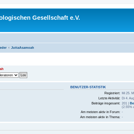
logischen Gesellschaft e.V.
ieder
JuttaAsamoah
ah
BENUTZER-STATISTIK
Registriert:
Mi 25. M
Letzte Aktivität:
Di 4. Au
Beiträge insgesamt:
201 |
Be
(2.55% a
Am meisten aktiv in Forum:
-
Am meisten aktiv in Thema:
-