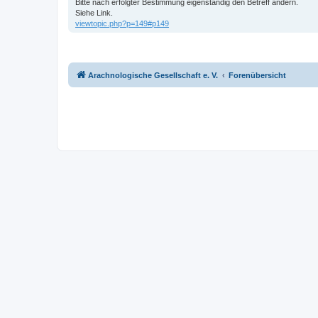
Bitte nach erfolgter Bestimmung eigenständig den Betreff ändern.
Siehe Link.
viewtopic.php?p=149#p149
Arachnologische Gesellschaft e. V.
Forenübersicht