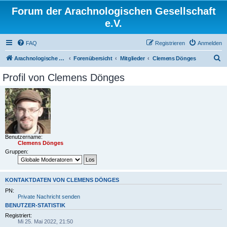
Forum der Arachnologischen Gesellschaft
e.V.
FAQ
Registrieren
Anmelden
S
Arachnologische Gesellschaft e. V.
Forenübersicht
Mitglieder
Clemens Dönges
u
Profil von Clemens Dönges
c
h
e
Benutzername:
Clemens Dönges
Gruppen:
KONTAKTDATEN VON CLEMENS DÖNGES
PN:
Private Nachricht senden
BENUTZER-STATISTIK
Registriert:
Mi 25. Mai 2022, 21:50