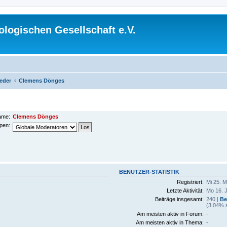
logischen Gesellschaft e.V.
ieder
Clemens Dönges
ame:
Clemens Dönges
pen:
BENUTZER-STATISTIK
Registriert:
Mi 25. M
Letzte Aktivität:
Mo 16. 
Beiträge insgesamt:
240 |
Be
(3.04% a
Am meisten aktiv in Forum:
-
Am meisten aktiv in Thema:
-