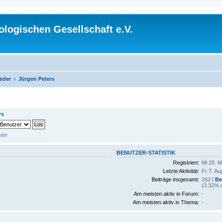
logischen Gesellschaft e.V.
ieder
Jürgen Peters
rs
sen
BENUTZER-STATISTIK
Registriert:
Mi 25. M
Letzte Aktivität:
Fr 7. Au
Beiträge insgesamt:
262 |
Be
(3.32% a
Am meisten aktiv in Forum:
-
Am meisten aktiv in Thema:
-