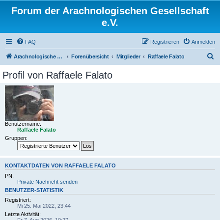
Forum der Arachnologischen Gesellschaft
e.V.
FAQ
Registrieren
Anmelden
S
Arachnologische Gesellschaft e. V.
Forenübersicht
Mitglieder
Raffaele Falato
u
Profil von Raffaele Falato
c
h
e
Benutzername:
Raffaele Falato
Gruppen:
KONTAKTDATEN VON RAFFAELE FALATO
PN:
Private Nachricht senden
BENUTZER-STATISTIK
Registriert:
Mi 25. Mai 2022, 23:44
Letzte Aktivität: