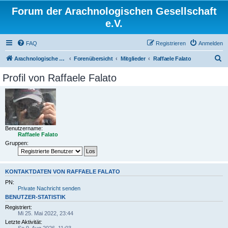
Forum der Arachnologischen Gesellschaft
e.V.
FAQ
Registrieren
Anmelden
S
Arachnologische Gesellschaft e. V.
Forenübersicht
Mitglieder
Raffaele Falato
u
Profil von Raffaele Falato
c
h
e
Benutzername:
Raffaele Falato
Gruppen:
KONTAKTDATEN VON RAFFAELE FALATO
PN:
Private Nachricht senden
BENUTZER-STATISTIK
Registriert:
Mi 25. Mai 2022, 23:44
Letzte Aktivität: