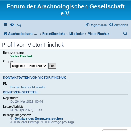
Forum der Arachnologischen Gesellschaft
e.V.
FAQ
Registrieren
Anmelden
S
Arachnologische Gesellschaft e. V.
Forenübersicht
Mitglieder
Victor Finchuk
u
Profil von Victor Finchuk
c
Benutzername:
h
Victor Finchuk
Gruppen:
e
KONTAKTDATEN VON VICTOR FINCHUK
PN:
Private Nachricht senden
BENUTZER-STATISTIK
Registriert:
Do 26. Mai 2022, 08:44
Letzte Aktivität:
Mi 26. Apr 2023, 15:33
Beiträge insgesamt:
0 |
Beiträge des Benutzers suchen
(0.00% aller Beiträge / 0.00 Beiträge pro Tag)