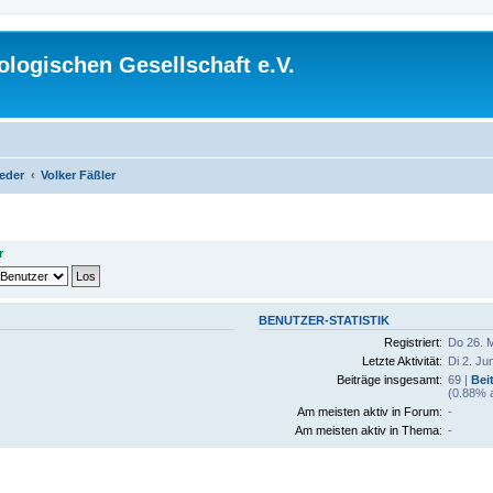
logischen Gesellschaft e.V.
ieder
Volker Fäßler
r
BENUTZER-STATISTIK
Registriert:
Do 26. M
Letzte Aktivität:
Di 2. Ju
Beiträge insgesamt:
69 |
Bei
(0.88% a
Am meisten aktiv in Forum:
-
Am meisten aktiv in Thema:
-