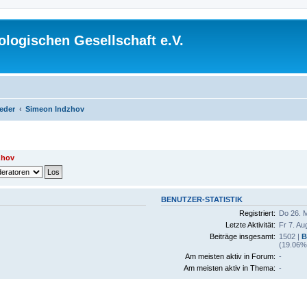
logischen Gesellschaft e.V.
ieder
Simeon Indzhov
zhov
BENUTZER-STATISTIK
Registriert:
Do 26. M
Letzte Aktivität:
Fr 7. Au
Beiträge insgesamt:
1502 |
B
(19.06% 
Am meisten aktiv in Forum:
-
Am meisten aktiv in Thema:
-