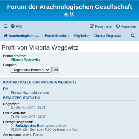
Forum der Arachnologischen Gesellschaft
e.V.
FAQ
Registrieren
Anmelden
S
Arachnologische Gesellschaft e. V.
Forenübersicht
Mitglieder
Viktoria Wegewitz
u
Profil von Viktoria Wegewitz
c
Benutzername:
h
Viktoria Wegewitz
Gruppen:
e
KONTAKTDATEN VON VIKTORIA WEGEWITZ
PN:
Private Nachricht senden
BENUTZER-STATISTIK
Registriert:
Do 26. Mai 2022, 23:25
Letzte Aktivität:
Fr 24. Nov 2023, 13:07
Beiträge insgesamt:
2 |
Beiträge des Benutzers suchen
(0.03% aller Beiträge / 0.00 Beiträge pro Tag)
Am meisten aktiv in Forum:
-