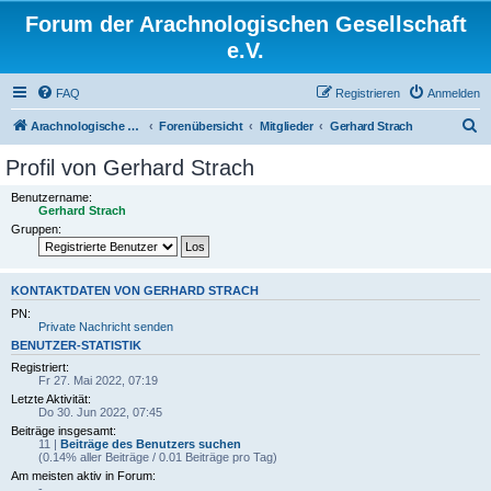
Forum der Arachnologischen Gesellschaft
e.V.
FAQ
Registrieren
Anmelden
S
Arachnologische Gesellschaft e. V.
Forenübersicht
Mitglieder
Gerhard Strach
u
Profil von Gerhard Strach
c
Benutzername:
h
Gerhard Strach
Gruppen:
e
KONTAKTDATEN VON GERHARD STRACH
PN:
Private Nachricht senden
BENUTZER-STATISTIK
Registriert:
Fr 27. Mai 2022, 07:19
Letzte Aktivität:
Do 30. Jun 2022, 07:45
Beiträge insgesamt:
11 |
Beiträge des Benutzers suchen
(0.14% aller Beiträge / 0.01 Beiträge pro Tag)
Am meisten aktiv in Forum:
-