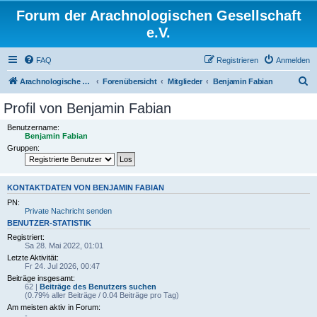
Forum der Arachnologischen Gesellschaft
e.V.
FAQ
Registrieren
Anmelden
S
Arachnologische Gesellschaft e. V.
Forenübersicht
Mitglieder
Benjamin Fabian
u
Profil von Benjamin Fabian
c
Benutzername:
h
Benjamin Fabian
Gruppen:
e
KONTAKTDATEN VON BENJAMIN FABIAN
PN:
Private Nachricht senden
BENUTZER-STATISTIK
Registriert:
Sa 28. Mai 2022, 01:01
Letzte Aktivität:
Fr 24. Jul 2026, 00:47
Beiträge insgesamt:
62 |
Beiträge des Benutzers suchen
(0.79% aller Beiträge / 0.04 Beiträge pro Tag)
Am meisten aktiv in Forum:
-