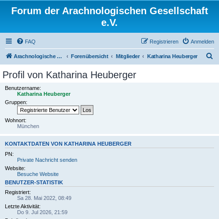
Forum der Arachnologischen Gesellschaft
e.V.
FAQ
Registrieren
Anmelden
S
Arachnologische Gesellschaft e. V.
Forenübersicht
Mitglieder
Katharina Heuberger
u
Profil von Katharina Heuberger
c
Benutzername:
h
Katharina Heuberger
Gruppen:
e
Wohnort:
München
KONTAKTDATEN VON KATHARINA HEUBERGER
PN:
Private Nachricht senden
Website:
Besuche Website
BENUTZER-STATISTIK
Registriert:
Sa 28. Mai 2022, 08:49
Letzte Aktivität:
Do 9. Jul 2026, 21:59