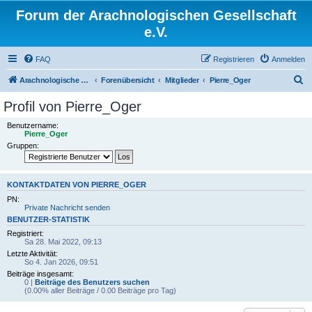
Forum der Arachnologischen Gesellschaft
e.V.
FAQ
Registrieren
Anmelden
S
Arachnologische Gesellschaft e. V.
Forenübersicht
Mitglieder
Pierre_Oger
u
Profil von Pierre_Oger
c
Benutzername:
h
Pierre_Oger
Gruppen:
e
KONTAKTDATEN VON PIERRE_OGER
PN:
Private Nachricht senden
BENUTZER-STATISTIK
Registriert:
Sa 28. Mai 2022, 09:13
Letzte Aktivität:
So 4. Jan 2026, 09:51
Beiträge insgesamt:
0 |
Beiträge des Benutzers suchen
(0.00% aller Beiträge / 0.00 Beiträge pro Tag)