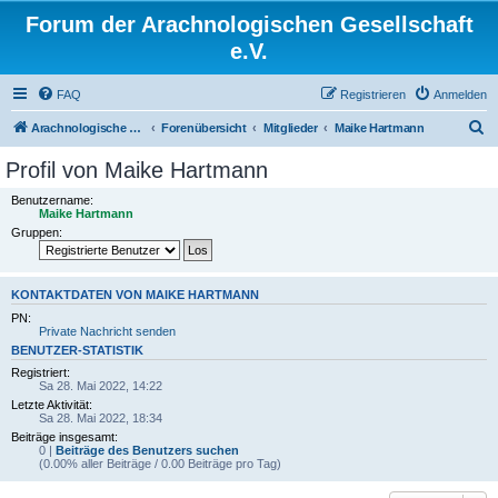
Forum der Arachnologischen Gesellschaft
e.V.
FAQ
Registrieren
Anmelden
S
Arachnologische Gesellschaft e. V.
Forenübersicht
Mitglieder
Maike Hartmann
u
Profil von Maike Hartmann
c
Benutzername:
h
Maike Hartmann
Gruppen:
e
KONTAKTDATEN VON MAIKE HARTMANN
PN:
Private Nachricht senden
BENUTZER-STATISTIK
Registriert:
Sa 28. Mai 2022, 14:22
Letzte Aktivität:
Sa 28. Mai 2022, 18:34
Beiträge insgesamt:
0 |
Beiträge des Benutzers suchen
(0.00% aller Beiträge / 0.00 Beiträge pro Tag)