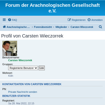
Forum der Arachnologischen Gesellschaft
e.V.
FAQ
Registrieren
Anmelden
S
Arachnologische Gesellschaft e. V.
Forenübersicht
Mitglieder
Carsten Wieczorrek
u
Profil von Carsten Wieczorrek
c
h
e
Benutzername:
Carsten Wieczorrek
Gruppen:
Wohnort:
Köln
KONTAKTDATEN VON CARSTEN WIECZORREK
PN:
Private Nachricht senden
BENUTZER-STATISTIK
Registriert:
Sa 28. Mai 2022, 22:15