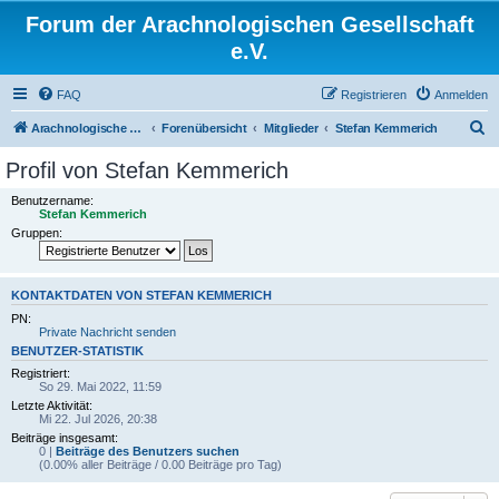
Forum der Arachnologischen Gesellschaft
e.V.
FAQ
Registrieren
Anmelden
S
Arachnologische Gesellschaft e. V.
Forenübersicht
Mitglieder
Stefan Kemmerich
u
Profil von Stefan Kemmerich
c
Benutzername:
h
Stefan Kemmerich
Gruppen:
e
KONTAKTDATEN VON STEFAN KEMMERICH
PN:
Private Nachricht senden
BENUTZER-STATISTIK
Registriert:
So 29. Mai 2022, 11:59
Letzte Aktivität:
Mi 22. Jul 2026, 20:38
Beiträge insgesamt:
0 |
Beiträge des Benutzers suchen
(0.00% aller Beiträge / 0.00 Beiträge pro Tag)