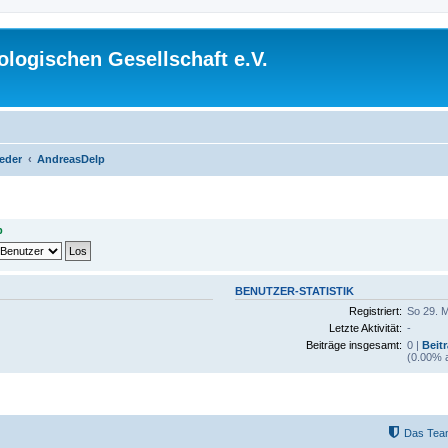
logischen Gesellschaft e.V.
ieder
AndreasDelp
p
BENUTZER-STATISTIK
Registriert:
So 29. M
Letzte Aktivität:
-
Beiträge insgesamt:
0 |
Beit
(0.00% a
Das Tea