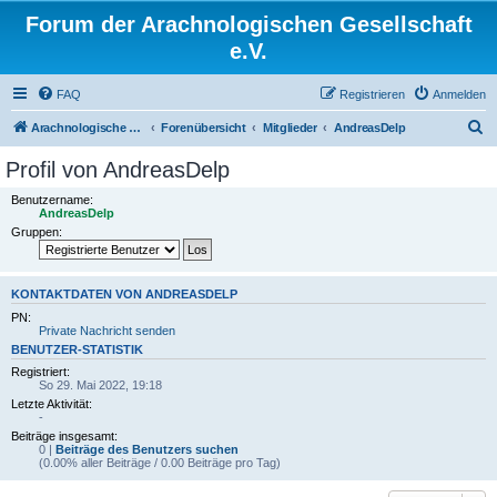
Forum der Arachnologischen Gesellschaft
e.V.
FAQ
Registrieren
Anmelden
S
Arachnologische Gesellschaft e. V.
Forenübersicht
Mitglieder
AndreasDelp
u
Profil von AndreasDelp
c
Benutzername:
h
AndreasDelp
Gruppen:
e
KONTAKTDATEN VON ANDREASDELP
PN:
Private Nachricht senden
BENUTZER-STATISTIK
Registriert:
So 29. Mai 2022, 19:18
Letzte Aktivität:
-
Beiträge insgesamt:
0 |
Beiträge des Benutzers suchen
(0.00% aller Beiträge / 0.00 Beiträge pro Tag)