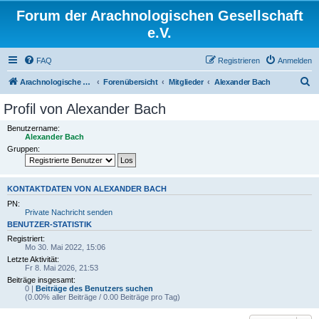
Forum der Arachnologischen Gesellschaft
e.V.
FAQ
Registrieren
Anmelden
S
Arachnologische Gesellschaft e. V.
Forenübersicht
Mitglieder
Alexander Bach
u
Profil von Alexander Bach
c
Benutzername:
h
Alexander Bach
Gruppen:
e
KONTAKTDATEN VON ALEXANDER BACH
PN:
Private Nachricht senden
BENUTZER-STATISTIK
Registriert:
Mo 30. Mai 2022, 15:06
Letzte Aktivität:
Fr 8. Mai 2026, 21:53
Beiträge insgesamt:
0 |
Beiträge des Benutzers suchen
(0.00% aller Beiträge / 0.00 Beiträge pro Tag)