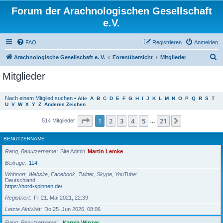
Forum der Arachnologischen Gesellschaft
e.V.
FAQ
Registrieren
Anmelden
S
Arachnologische Gesellschaft e. V.
Forenübersicht
Mitglieder
u
Mitglieder
c
h
Nach einem Mitglied suchen
•
Alle
A
B
C
D
E
F
G
H
I
J
K
L
M
N
O
P
Q
R
S
T
U
V
W
X
Y
Z
Anderes Zeichen
e
Seite
1
von
21
1
2
3
4
5
21
Nächste
514 Mitglieder
…
BENUTZERNAME
Rang, Benutzername
Site Admin
Martin Lemke
Beiträge
114
Wohnort, Website, Facebook, Twitter, Skype, YouTube
Deutschland
https://nord-spinnen.de/
Registriert
Fr 21. Mai 2021, 22:39
Letzte Aktivität
Do 25. Jun 2026, 08:06
Rang, Benutzername
Karola Winzer