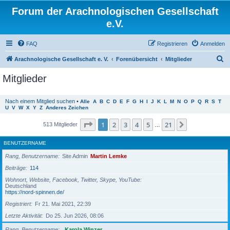
Forum der Arachnologischen Gesellschaft
e.V.
FAQ
Registrieren
Anmelden
S
Arachnologische Gesellschaft e. V.
Forenübersicht
Mitglieder
u
Mitglieder
c
h
Nach einem Mitglied suchen
•
Alle
A
B
C
D
E
F
G
H
I
J
K
L
M
N
O
P
Q
R
S
T
U
V
W
X
Y
Z
Anderes Zeichen
e
Seite
1
von
21
1
2
3
4
5
21
Nächste
513 Mitglieder
…
BENUTZERNAME
Rang, Benutzername
Site Admin
Martin Lemke
Beiträge
114
Wohnort, Website, Facebook, Twitter, Skype, YouTube
Deutschland
https://nord-spinnen.de/
Registriert
Fr 21. Mai 2021, 22:39
Letzte Aktivität
Do 25. Jun 2026, 08:06
Rang, Benutzername
Karola Winzer