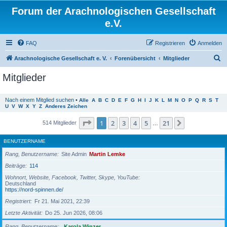
Forum der Arachnologischen Gesellschaft
e.V.
FAQ
Registrieren
Anmelden
S
Arachnologische Gesellschaft e. V.
Forenübersicht
Mitglieder
u
Mitglieder
c
h
Nach einem Mitglied suchen
•
Alle
A
B
C
D
E
F
G
H
I
J
K
L
M
N
O
P
Q
R
S
T
U
V
W
X
Y
Z
Anderes Zeichen
e
Seite
1
von
21
1
2
3
4
5
21
Nächste
514 Mitglieder
…
BENUTZERNAME
Rang, Benutzername
Site Admin
Martin Lemke
Beiträge
114
Wohnort, Website, Facebook, Twitter, Skype, YouTube
Deutschland
https://nord-spinnen.de/
Registriert
Fr 21. Mai 2021, 22:39
Letzte Aktivität
Do 25. Jun 2026, 08:06
Rang, Benutzername
Karola Winzer