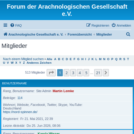
Forum der Arachnologischen Gesellschaft
e.V.
FAQ
Registrieren
Anmelden
S
Arachnologische Gesellschaft e. V.
Forenübersicht
Mitglieder
u
Mitglieder
c
h
Nach einem Mitglied suchen
•
Alle
A
B
C
D
E
F
G
H
I
J
K
L
M
N
O
P
Q
R
S
T
U
V
W
X
Y
Z
Anderes Zeichen
e
Seite
1
von
21
1
2
3
4
5
21
Nächste
513 Mitglieder
…
BENUTZERNAME
Rang, Benutzername
Site Admin
Martin Lemke
Beiträge
114
Wohnort, Website, Facebook, Twitter, Skype, YouTube
Deutschland
https://nord-spinnen.de/
Registriert
Fr 21. Mai 2021, 22:39
Letzte Aktivität
Do 25. Jun 2026, 08:06
Rang, Benutzername
Karola Winzer