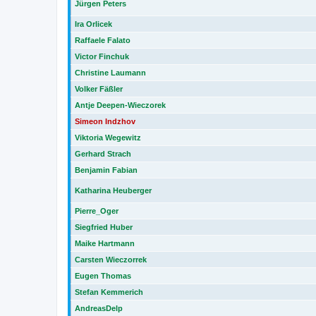
Jürgen Peters
Ira Orlicek
Raffaele Falato
Victor Finchuk
Christine Laumann
Volker Fäßler
Antje Deepen-Wieczorek
Simeon Indzhov
Viktoria Wegewitz
Gerhard Strach
Benjamin Fabian
Katharina Heuberger
Pierre_Oger
Siegfried Huber
Maike Hartmann
Carsten Wieczorrek
Eugen Thomas
Stefan Kemmerich
AndreasDelp