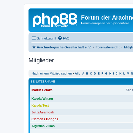
Forum der Arachno
Forum europäischer Spinnentiere
Schnellzugriff
FAQ
Arachnologische Gesellschaft e. V.
Forenübersicht
Mitgl
Mitglieder
Nach einem Mitglied suchen
•
Alle
A
B
C
D
E
F
G
H
I
J
K
L
M
N
BENUTZERNAME
Martin Lemke
Site
Karola Winzer
Karola Test
JuttaAsamoah
Clemens Dönges
Algirdas Vilkas