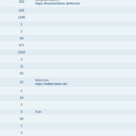
262
https://insektenfotos.de/forum/
165
1290
0
0
69
477
1502
2
11
62
München
22
https://wildermeter.de/
0
24
0
4
Köln
50
0
0