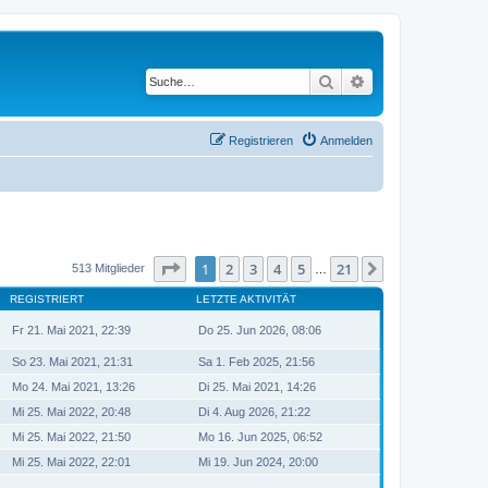
Suche
Erweiterte Suche
Registrieren
Anmelden
Seite
1
von
21
1
2
3
4
5
21
Nächste
513 Mitglieder
…
REGISTRIERT
LETZTE AKTIVITÄT
Fr 21. Mai 2021, 22:39
Do 25. Jun 2026, 08:06
So 23. Mai 2021, 21:31
Sa 1. Feb 2025, 21:56
Mo 24. Mai 2021, 13:26
Di 25. Mai 2021, 14:26
Mi 25. Mai 2022, 20:48
Di 4. Aug 2026, 21:22
Mi 25. Mai 2022, 21:50
Mo 16. Jun 2025, 06:52
Mi 25. Mai 2022, 22:01
Mi 19. Jun 2024, 20:00