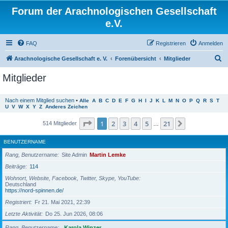
Forum der Arachnologischen Gesellschaft
e.V.
FAQ
Registrieren
Anmelden
S
Arachnologische Gesellschaft e. V.
Forenübersicht
Mitglieder
u
Mitglieder
c
h
Nach einem Mitglied suchen
•
Alle
A
B
C
D
E
F
G
H
I
J
K
L
M
N
O
P
Q
R
S
T
U
V
W
X
Y
Z
Anderes Zeichen
e
Seite
1
von
21
1
2
3
4
5
21
Nächste
514 Mitglieder
…
BENUTZERNAME
Rang, Benutzername
Site Admin
Martin Lemke
Beiträge
114
Wohnort, Website, Facebook, Twitter, Skype, YouTube
Deutschland
https://nord-spinnen.de/
Registriert
Fr 21. Mai 2021, 22:39
Letzte Aktivität
Do 25. Jun 2026, 08:06
Rang, Benutzername
Karola Winzer