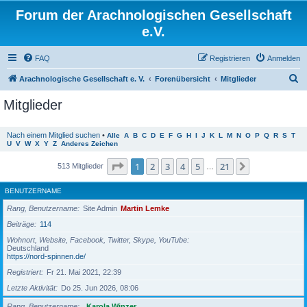
Forum der Arachnologischen Gesellschaft
e.V.
FAQ
Registrieren
Anmelden
S
Arachnologische Gesellschaft e. V.
Forenübersicht
Mitglieder
u
Mitglieder
c
h
Nach einem Mitglied suchen
•
Alle
A
B
C
D
E
F
G
H
I
J
K
L
M
N
O
P
Q
R
S
T
U
V
W
X
Y
Z
Anderes Zeichen
e
Seite
1
von
21
1
2
3
4
5
21
Nächste
513 Mitglieder
…
BENUTZERNAME
Rang, Benutzername
Site Admin
Martin Lemke
Beiträge
114
Wohnort, Website, Facebook, Twitter, Skype, YouTube
Deutschland
https://nord-spinnen.de/
Registriert
Fr 21. Mai 2021, 22:39
Letzte Aktivität
Do 25. Jun 2026, 08:06
Rang, Benutzername
Karola Winzer