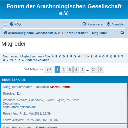
Forum der Arachnologischen Gesellschaft
e.V.
FAQ
Registrieren
Anmelden
S
Arachnologische Gesellschaft e. V.
Forenübersicht
Mitglieder
u
Mitglieder
c
h
Nach einem Mitglied suchen
•
Alle
A
B
C
D
E
F
G
H
I
J
K
L
M
N
O
P
Q
R
S
T
U
V
W
X
Y
Z
Anderes Zeichen
e
Seite
1
von
21
1
2
3
4
5
21
Nächste
514 Mitglieder
…
BENUTZERNAME
Rang, Benutzername
Site Admin
Martin Lemke
Beiträge
114
Wohnort, Website, Facebook, Twitter, Skype, YouTube
Deutschland
https://nord-spinnen.de/
Registriert
Fr 21. Mai 2021, 22:39
Letzte Aktivität
Do 25. Jun 2026, 08:06
Rang, Benutzername
Karola Winzer