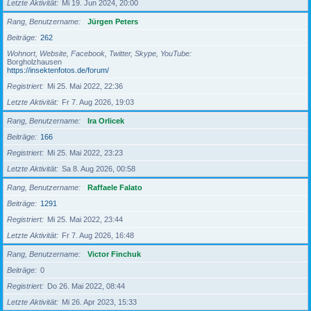
Letzte Aktivität
Mi 19. Jun 2024, 20:00
Rang, Benutzername
Jürgen Peters
Beiträge
262
Wohnort, Website, Facebook, Twitter, Skype, YouTube
Borgholzhausen
https://insektenfotos.de/forum/
Registriert
Mi 25. Mai 2022, 22:36
Letzte Aktivität
Fr 7. Aug 2026, 19:03
Rang, Benutzername
Ira Orlicek
Beiträge
166
Registriert
Mi 25. Mai 2022, 23:23
Letzte Aktivität
Sa 8. Aug 2026, 00:58
Rang, Benutzername
Raffaele Falato
Beiträge
1291
Registriert
Mi 25. Mai 2022, 23:44
Letzte Aktivität
Fr 7. Aug 2026, 16:48
Rang, Benutzername
Victor Finchuk
Beiträge
0
Registriert
Do 26. Mai 2022, 08:44
Letzte Aktivität
Mi 26. Apr 2023, 15:33