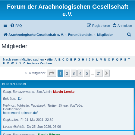
Forum der Arachnologischen Gesellschaft
e.V.
FAQ
Registrieren
Anmelden
S
Arachnologische Gesellschaft e. V.
Forenübersicht
Mitglieder
u
Mitglieder
c
h
Nach einem Mitglied suchen
•
Alle
A
B
C
D
E
F
G
H
I
J
K
L
M
N
O
P
Q
R
S
T
U
V
W
X
Y
Z
Anderes Zeichen
e
Seite
1
von
21
1
2
3
4
5
21
Nächste
514 Mitglieder
…
BENUTZERNAME
Rang, Benutzername
Site Admin
Martin Lemke
Beiträge
114
Wohnort, Website, Facebook, Twitter, Skype, YouTube
Deutschland
https://nord-spinnen.de/
Registriert
Fr 21. Mai 2021, 22:39
Letzte Aktivität
Do 25. Jun 2026, 08:06
Rang, Benutzername
Karola Winzer