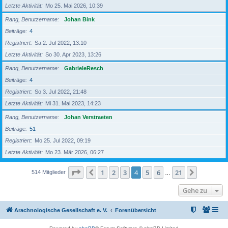
Letzte Aktivität
Mo 25. Mai 2026, 10:39
Rang, Benutzername
Johan Bink
Beiträge
4
Registriert
Sa 2. Jul 2022, 13:10
Letzte Aktivität
So 30. Apr 2023, 13:26
Rang, Benutzername
GabrieleResch
Beiträge
4
Registriert
So 3. Jul 2022, 21:48
Letzte Aktivität
Mi 31. Mai 2023, 14:23
Rang, Benutzername
Johan Verstraeten
Beiträge
51
Registriert
Mo 25. Jul 2022, 09:19
Letzte Aktivität
Mo 23. Mär 2026, 06:27
Seite
4
von
21
1
2
3
4
5
6
21
Vorherige
Nächste
514 Mitglieder
…
Gehe zu
Arachnologische Gesellschaft e. V.
Forenübersicht