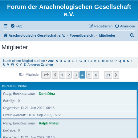
Forum der Arachnologischen Gesellschaft
e.V.
FAQ
Registrieren
Anmelden
S
Arachnologische Gesellschaft e. V.
Forenübersicht
Mitglieder
u
Mitglieder
c
h
Nach einem Mitglied suchen
•
Alle
A
B
C
D
E
F
G
H
I
J
K
L
M
N
O
P
Q
R
S
T
U
V
W
X
Y
Z
Anderes Zeichen
e
Seite
4
von
21
1
2
3
4
5
6
21
Vorherige
Nächste
514 Mitglieder
…
BENUTZERNAME
Rang, Benutzername
DorisDina
Beiträge
0
Registriert
Di 21. Jun 2022, 08:18
Letzte Aktivität
Di 20. Sep 2022, 15:38
Rang, Benutzername
Ralph Platen
Beiträge
0
Registriert
Di 21. Jun 2022, 10:10