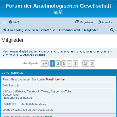
Forum der Arachnologischen Gesellschaft
e.V.
FAQ
Registrieren
Anmelden
S
Arachnologische Gesellschaft e. V.
Forenübersicht
Mitglieder
u
Mitglieder
c
h
Nach einem Mitglied suchen
•
Alle
A
B
C
D
E
F
G
H
I
J
K
L
M
N
O
P
Q
R
S
T
U
V
W
X
Y
Z
Anderes Zeichen
e
Seite
1
von
21
1
2
3
4
5
21
Nächste
514 Mitglieder
…
BENUTZERNAME
Rang, Benutzername
Site Admin
Martin Lemke
Beiträge
114
Wohnort, Website, Facebook, Twitter, Skype, YouTube
Deutschland
https://nord-spinnen.de/
Registriert
Fr 21. Mai 2021, 22:39
Letzte Aktivität
Do 25. Jun 2026, 08:06
Rang, Benutzername
Karola Winzer