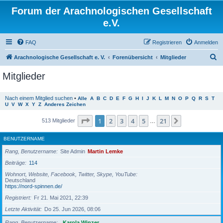
Forum der Arachnologischen Gesellschaft
e.V.
FAQ
Registrieren
Anmelden
S
Arachnologische Gesellschaft e. V.
Forenübersicht
Mitglieder
u
Mitglieder
c
h
Nach einem Mitglied suchen
•
Alle
A
B
C
D
E
F
G
H
I
J
K
L
M
N
O
P
Q
R
S
T
U
V
W
X
Y
Z
Anderes Zeichen
e
Seite
1
von
21
1
2
3
4
5
21
Nächste
513 Mitglieder
…
BENUTZERNAME
Rang, Benutzername
Site Admin
Martin Lemke
Beiträge
114
Wohnort, Website, Facebook, Twitter, Skype, YouTube
Deutschland
https://nord-spinnen.de/
Registriert
Fr 21. Mai 2021, 22:39
Letzte Aktivität
Do 25. Jun 2026, 08:06
Rang, Benutzername
Karola Winzer