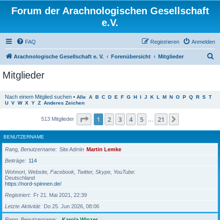
Forum der Arachnologischen Gesellschaft
e.V.
FAQ
Registrieren
Anmelden
S
Arachnologische Gesellschaft e. V.
Forenübersicht
Mitglieder
u
Mitglieder
c
h
Nach einem Mitglied suchen
•
Alle
A
B
C
D
E
F
G
H
I
J
K
L
M
N
O
P
Q
R
S
T
U
V
W
X
Y
Z
Anderes Zeichen
e
Seite
1
von
21
1
2
3
4
5
21
Nächste
513 Mitglieder
…
BENUTZERNAME
Rang, Benutzername
Site Admin
Martin Lemke
Beiträge
114
Wohnort, Website, Facebook, Twitter, Skype, YouTube
Deutschland
https://nord-spinnen.de/
Registriert
Fr 21. Mai 2021, 22:39
Letzte Aktivität
Do 25. Jun 2026, 08:06
Rang, Benutzername
Karola Winzer