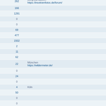
262
https://insektenfotos.de/forum/
166
1291
0
0
69
477
1502
2
11
62
München
22
https://wildermeter.de/
0
24
0
4
Köln
50
0
0