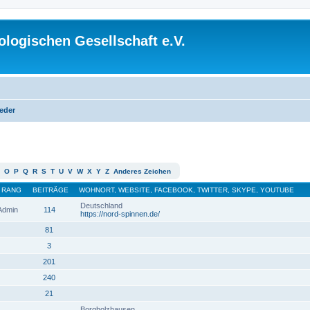
logischen Gesellschaft e.V.
ieder
O
P
Q
R
S
T
U
V
W
X
Y
Z
Anderes Zeichen
RANG
BEITRÄGE
WOHNORT, WEBSITE, FACEBOOK, TWITTER, SKYPE, YOUTUBE
Deutschland
 Admin
114
https://nord-spinnen.de/
81
3
201
240
21
Borgholzhausen