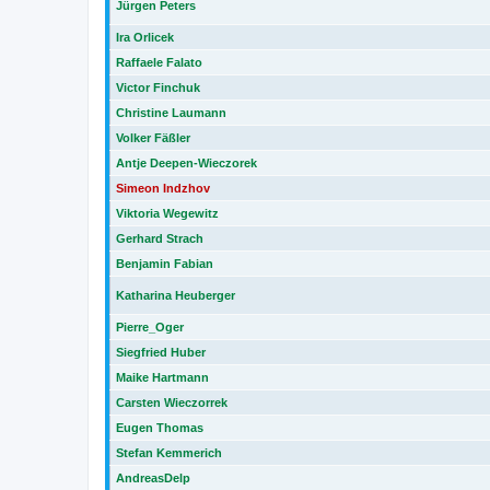
Jürgen Peters
Ira Orlicek
Raffaele Falato
Victor Finchuk
Christine Laumann
Volker Fäßler
Antje Deepen-Wieczorek
Simeon Indzhov
Viktoria Wegewitz
Gerhard Strach
Benjamin Fabian
Katharina Heuberger
Pierre_Oger
Siegfried Huber
Maike Hartmann
Carsten Wieczorrek
Eugen Thomas
Stefan Kemmerich
AndreasDelp