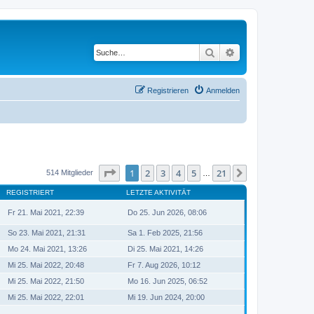
Suche
Erweiterte Suche
Registrieren
Anmelden
Seite
1
von
21
1
2
3
4
5
21
Nächste
514 Mitglieder
…
REGISTRIERT
LETZTE AKTIVITÄT
Fr 21. Mai 2021, 22:39
Do 25. Jun 2026, 08:06
So 23. Mai 2021, 21:31
Sa 1. Feb 2025, 21:56
Mo 24. Mai 2021, 13:26
Di 25. Mai 2021, 14:26
Mi 25. Mai 2022, 20:48
Fr 7. Aug 2026, 10:12
Mi 25. Mai 2022, 21:50
Mo 16. Jun 2025, 06:52
Mi 25. Mai 2022, 22:01
Mi 19. Jun 2024, 20:00