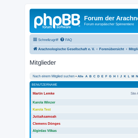
Forum der Arachno
Forum europäischer Spinnentiere
Schnellzugriff
FAQ
Arachnologische Gesellschaft e. V.
Forenübersicht
Mitgl
Mitglieder
Nach einem Mitglied suchen
•
Alle
A
B
C
D
E
F
G
H
I
J
K
L
M
N
BENUTZERNAME
Martin Lemke
Site
Karola Winzer
Karola Test
JuttaAsamoah
Clemens Dönges
Algirdas Vilkas