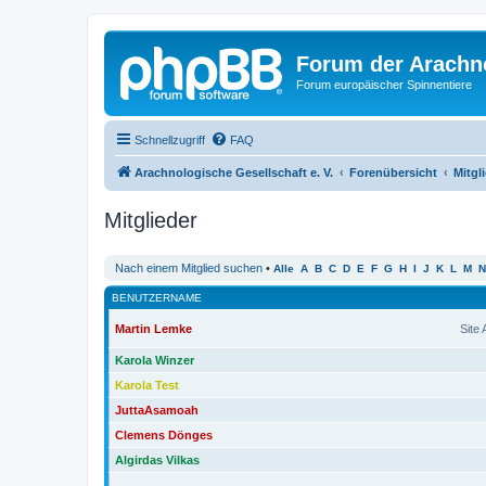
Forum der Arachno
Forum europäischer Spinnentiere
Schnellzugriff
FAQ
Arachnologische Gesellschaft e. V.
Forenübersicht
Mitgl
Mitglieder
Nach einem Mitglied suchen
•
Alle
A
B
C
D
E
F
G
H
I
J
K
L
M
N
BENUTZERNAME
Martin Lemke
Site
Karola Winzer
Karola Test
JuttaAsamoah
Clemens Dönges
Algirdas Vilkas