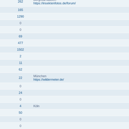
262
https://insektenfotos.de/forum/
165
1290
0
0
69
477
1502
2
11
62
München
22
https://wildermeter.de/
0
24
0
4
Köln
50
0
0