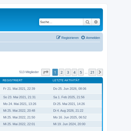
Suche
Erweiterte Suche
Registrieren
Anmelden
Seite
1
von
21
1
2
3
4
5
21
Nächste
513 Mitglieder
…
REGISTRIERT
LETZTE AKTIVITÄT
Fr 21. Mai 2021, 22:39
Do 25. Jun 2026, 08:06
So 23. Mai 2021, 21:31
Sa 1. Feb 2025, 21:56
Mo 24. Mai 2021, 13:26
Di 25. Mai 2021, 14:26
Mi 25. Mai 2022, 20:48
Di 4. Aug 2026, 21:22
Mi 25. Mai 2022, 21:50
Mo 16. Jun 2025, 06:52
Mi 25. Mai 2022, 22:01
Mi 19. Jun 2024, 20:00